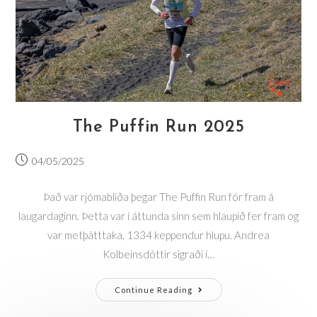
The Puffin Run 2025
04/05/2025
Það var rjómabliða þegar The Puffin Run fór fram á
laugardaginn. Þetta var í áttunda sinn sem hlaupið fer fram og
var metþátttaka, 1334 keppendur hlupu. Andrea
Kolbeinsdóttir sigraði í…
Continue Reading